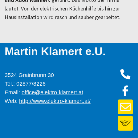
lautet: Von der elektrischen Küchenhilfe bis hin zur
Hausinstallation wird rasch und sauber gearbeitet.
Martin Klamert e.U.
3524 Grainbrunn 30
Tel.: 02877/8226
Email:
office@elektro-klamert.at
Web:
http://www.elektro-klamert.at/